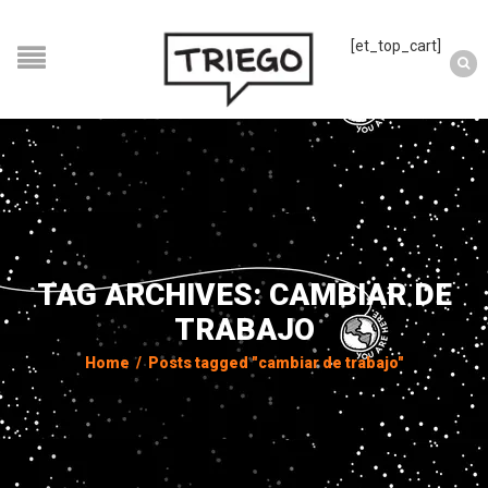
[et_top_cart]
TAG ARCHIVES: CAMBIAR DE
TRABAJO
Home
/
Posts tagged "cambiar de trabajo"