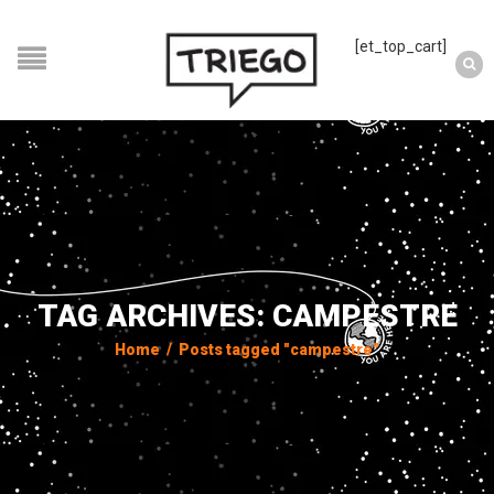
[et_top_cart]
TAG ARCHIVES: CAMPESTRE
Home
/
Posts tagged "campestre"