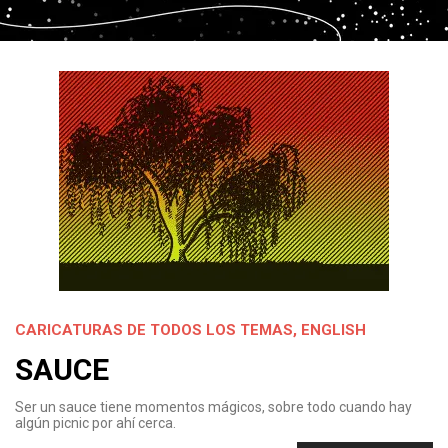
CARICATURAS DE TODOS LOS TEMAS
,
ENGLISH
SAUCE
Ser un sauce tiene momentos mágicos, sobre todo cuando hay
algún picnic por ahí cerca.