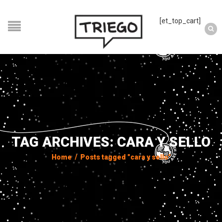
[et_top_cart]
TAG ARCHIVES: CARA Y SELLO
Home
/
Posts tagged "cara y sello"