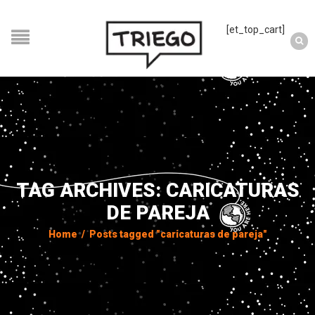
[et_top_cart]
TAG ARCHIVES: CARICATURAS
DE PAREJA
Home
/
Posts tagged "caricaturas de pareja"