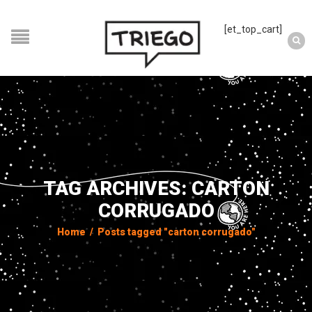
[et_top_cart]
TAG ARCHIVES: CARTON
CORRUGADO
Home
/
Posts tagged "carton corrugado"