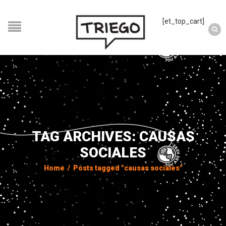
[et_top_cart]
TAG ARCHIVES: CAUSAS
SOCIALES
Home
/
Posts tagged "causas sociales"