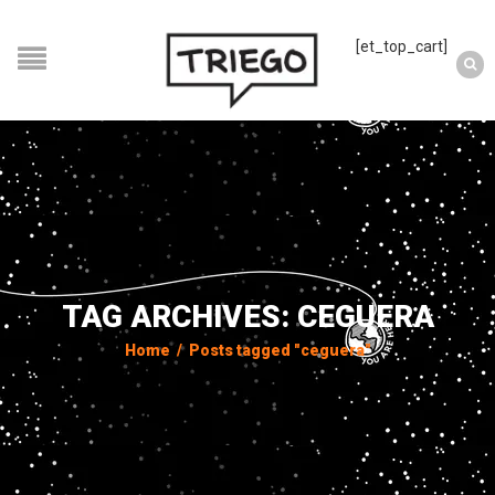
[et_top_cart]
TAG ARCHIVES: CEGUERA
Home
/
Posts tagged "ceguera"