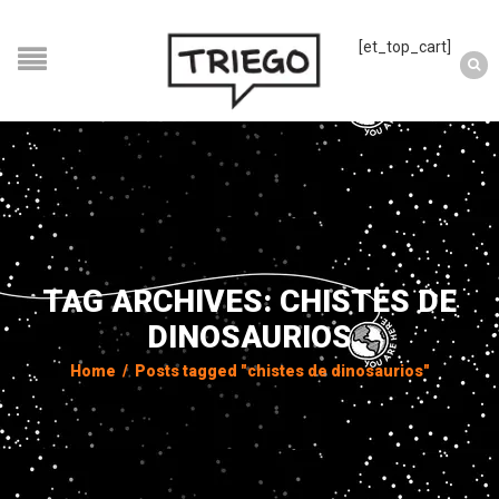
[et_top_cart]
TAG ARCHIVES: CHISTES DE
DINOSAURIOS
Home
/
Posts tagged "chistes de dinosaurios"