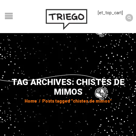
[et_top_cart]
TAG ARCHIVES: CHISTES DE
MIMOS
Home
/
Posts tagged "chistes de mimos"