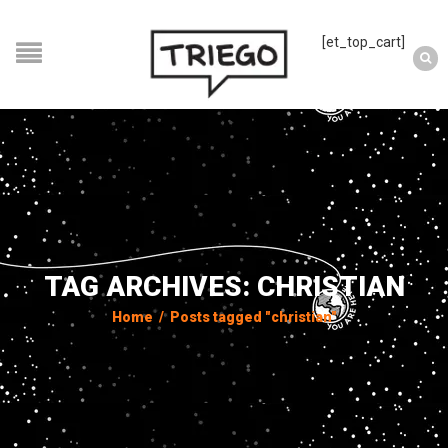
[et_top_cart]
TAG ARCHIVES: CHRISTIAN
Home
/
Posts tagged "christian"