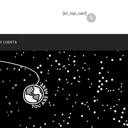
[et_top_cart]
I CUENTA