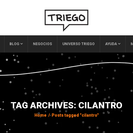
BLOG
NEGOCIOS
UNIVERSO TRIEGO
AYUDA
M
TAG ARCHIVES: CILANTRO
Home
/
Posts tagged "cilantro"