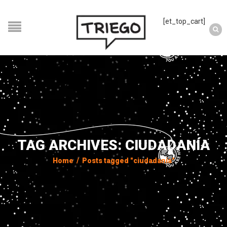
[et_top_cart]
TAG ARCHIVES: CIUDADANÍA
Home
/
Posts tagged "ciudadanía"