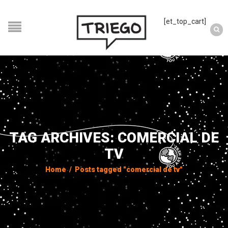
[et_top_cart]
TAG ARCHIVES: COMERCIAL DE
TV
Home
/
Posts tagged "comercial de tv"