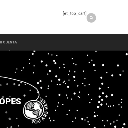
[et_top_cart]
I CUENTA
LOPES