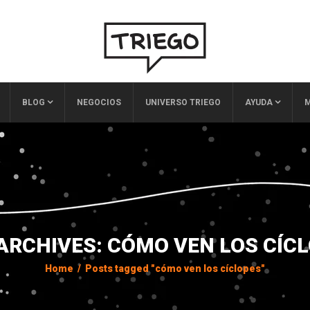
BLOG
NEGOCIOS
UNIVERSO TRIEGO
AYUDA
M
ARCHIVES: CÓMO VEN LOS CÍC
Home
/
Posts tagged "cómo ven los cíclopes"