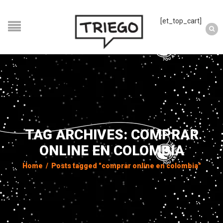
[et_top_cart]
TAG ARCHIVES: COMPRAR
ONLINE EN COLOMBIA
Home
/
Posts tagged "comprar online en colombia"