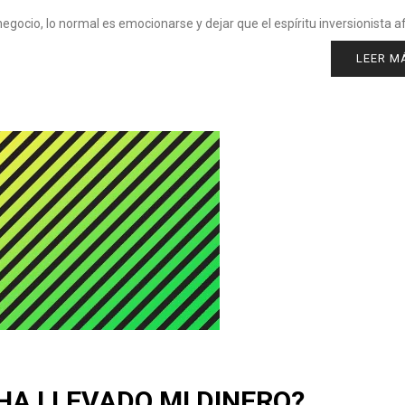
ocio, lo normal es emocionarse y dejar que el espíritu inversionista af
LEER M
HA LLEVADO MI DINERO?