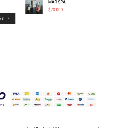
MAR SPA
$
70.000
ÁS