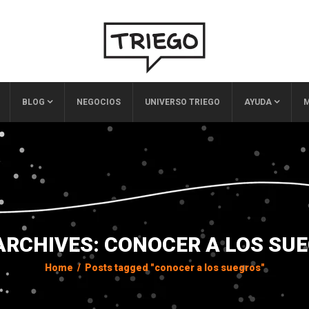
BLOG
NEGOCIOS
UNIVERSO TRIEGO
AYUDA
M
ARCHIVES: CONOCER A LOS SU
Home
/
Posts tagged "conocer a los suegros"