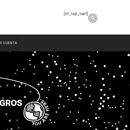
[et_top_cart]
I CUENTA
EGROS