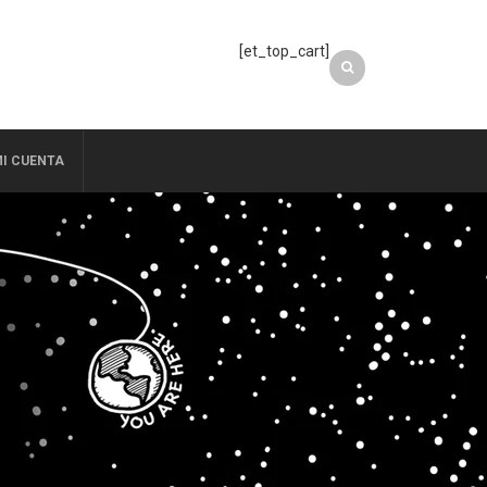
[et_top_cart]
I CUENTA