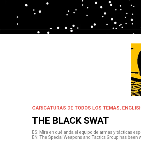
CARICATURAS DE TODOS LOS TEMAS
,
ENGLIS
THE BLACK SWAT
ES: Mira en qué anda el equipo de armas y tácticas espec
EN: The Special Weapons and Tactics Group has been