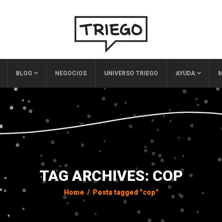
BLOG
NEGOCIOS
UNIVERSO TRIEGO
AYUDA
M
TAG ARCHIVES: COP
Home
/
Posts tagged "cop"