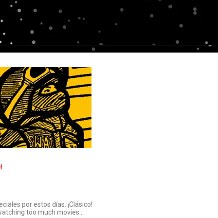
H
iales por estos días. ¡Clásico!
 watching too much movies…