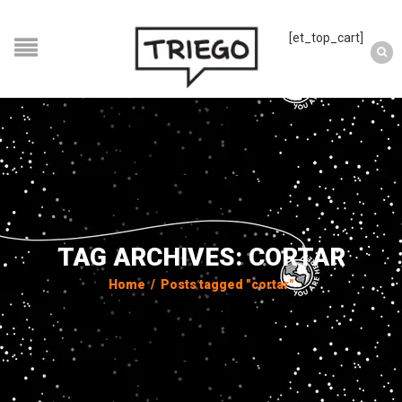
[et_top_cart]
TAG ARCHIVES: CORTAR
Home
/
Posts tagged "cortar"