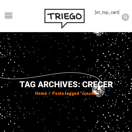
[et_top_cart]
TAG ARCHIVES: CRECER
Home
/
Posts tagged "crecer"