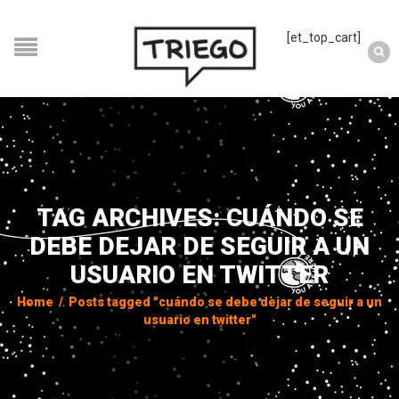
[et_top_cart]
TAG ARCHIVES: CUÁNDO SE
DEBE DEJAR DE SEGUIR A UN
USUARIO EN TWITTER
Home
/
Posts tagged "cuándo se debe dejar de seguir a un
usuario en twitter"