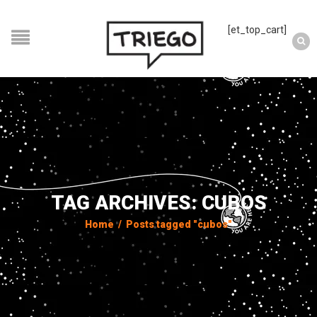
[et_top_cart]
TAG ARCHIVES: CUBOS
Home
/
Posts tagged "cubos"