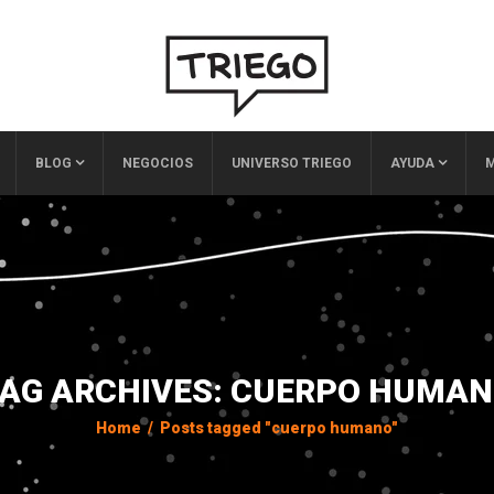
BLOG
NEGOCIOS
UNIVERSO TRIEGO
AYUDA
M
AG ARCHIVES: CUERPO HUMA
Home
/
Posts tagged "cuerpo humano"