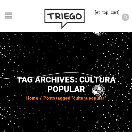
[et_top_cart]
TAG ARCHIVES: CULTURA
POPULAR
Home
/
Posts tagged "cultura popular"