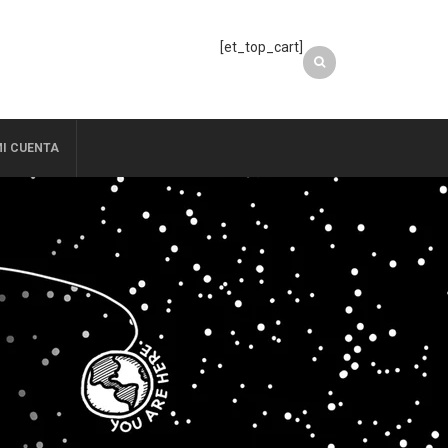
[et_top_cart]
I CUENTA