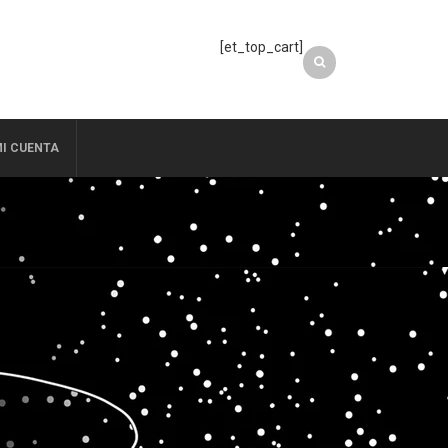
[et_top_cart]
I CUENTA