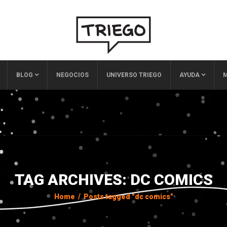
BLOG
NEGOCIOS
UNIVERSO TRIEGO
AYUDA
M
TAG ARCHIVES: DC COMICS
Home
/
Posts tagged "dc comics"