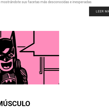
os mostrándote sus facetas más desconocidas e inesperadas.
LEER M
MÚSCULO