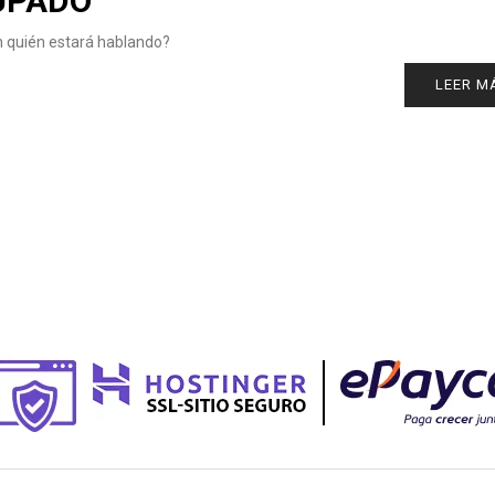
UPADO
 quién estará hablando?
LEER M