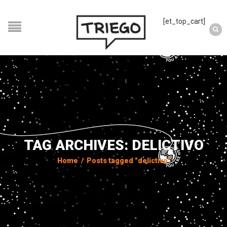
[et_top_cart]
TAG ARCHIVES: DELICTIVO
Home
/
Posts tagged "delictivo"