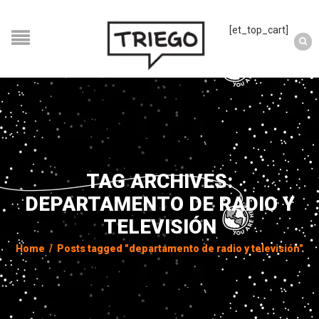
[et_top_cart]
TAG ARCHIVES:
DEPARTAMENTO DE RADIO Y
TELEVISIÓN
Home
/
Posts tagged "departamento de radio y televisión"