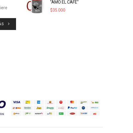
"AMO EL CAFÉ"
iere
$
35.000
ÁS