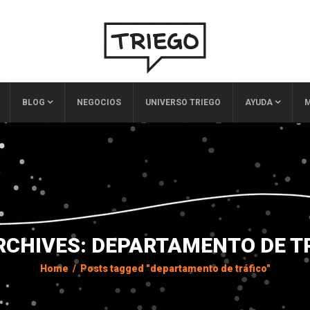
BLOG
NEGOCIOS
UNIVERSO TRIEGO
AYUDA
M
RCHIVES: DEPARTAMENTO DE T
Home
/
Posts tagged "departamento de tráfico"