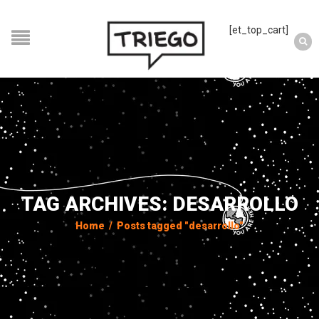
[et_top_cart]
TAG ARCHIVES: DESARROLLO
Home
/
Posts tagged "desarrollo"