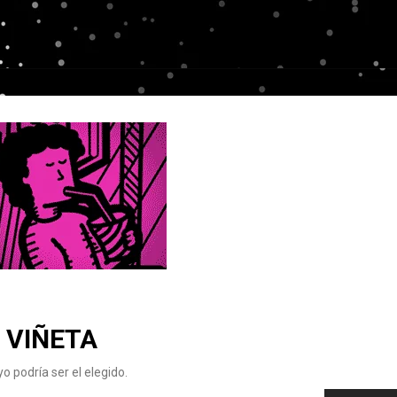
 VIÑETA
yo podría ser el elegido.