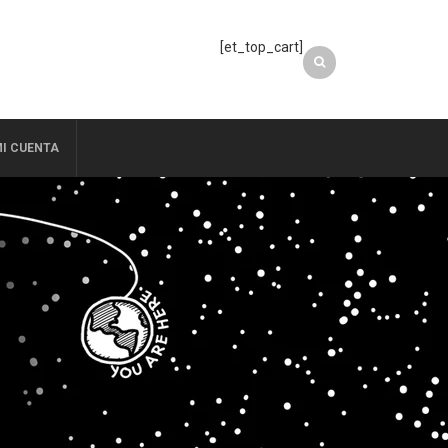
[et_top_cart]
I CUENTA