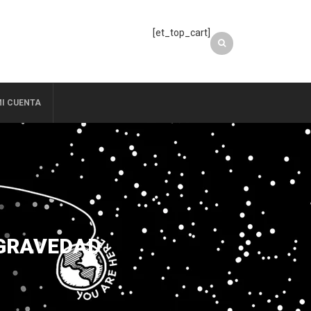
[et_top_cart]
I CUENTA
 GRAVEDAD