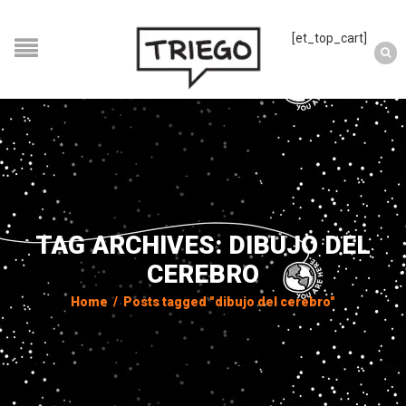
[et_top_cart]
TAG ARCHIVES: DIBUJO DEL
CEREBRO
Home
/
Posts tagged "dibujo del cerebro"