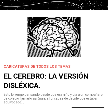
CARICATURAS DE TODOS LOS TEMAS
EL CEREBRO: LA VERSIÓN
DISLÉXICA.
Esto lo vengo pensando desde que era niño y oía a un compañero
de colegio llamarlo así (nunca fui capaz de decirle que estaba
equivocado)…