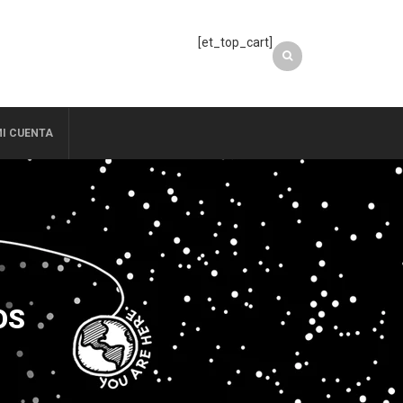
[et_top_cart]
I CUENTA
OS