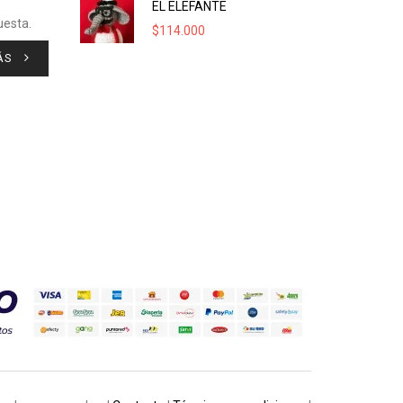
EL ELEFANTE
uesta.
$
114.000
ÁS