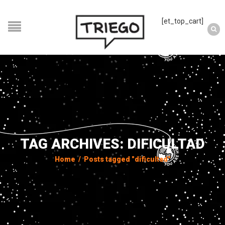
[et_top_cart]
TAG ARCHIVES: DIFICULTAD
Home
/
Posts tagged "dificultad"