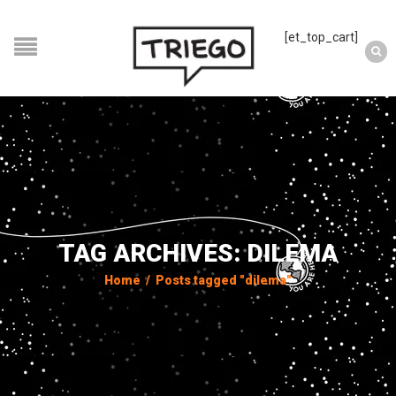
[et_top_cart]
TAG ARCHIVES: DILEMA
Home
/
Posts tagged "dilema"