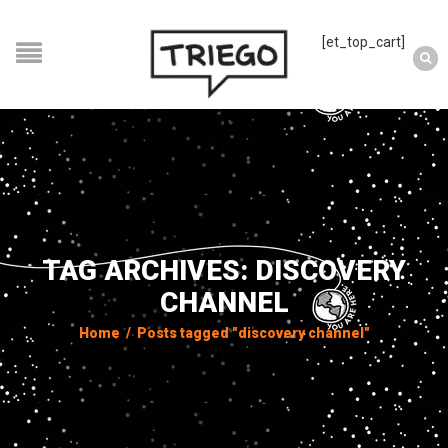
[et_top_cart]
TAG ARCHIVES: DISCOVERY
CHANNEL
Home
/
Posts tagged "discovery channel"