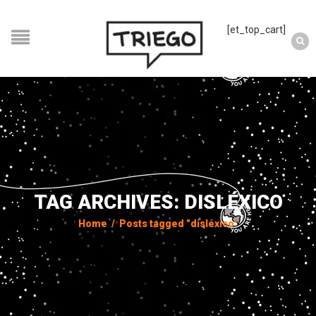
[et_top_cart]
TAG ARCHIVES: DISLÉXICO
Home
/
Posts tagged "disléxico"