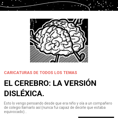
CARICATURAS DE TODOS LOS TEMAS
EL CEREBRO: LA VERSIÓN
DISLÉXICA.
Esto lo vengo pensando desde que era niño y oía a un compañero
de colegio llamarlo así (nunca fui capaz de decirle que estaba
equivocado)…