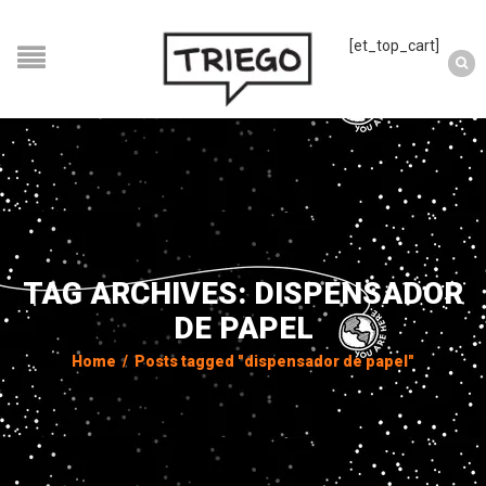
[et_top_cart]
TAG ARCHIVES: DISPENSADOR
DE PAPEL
Home
/
Posts tagged "dispensador de papel"