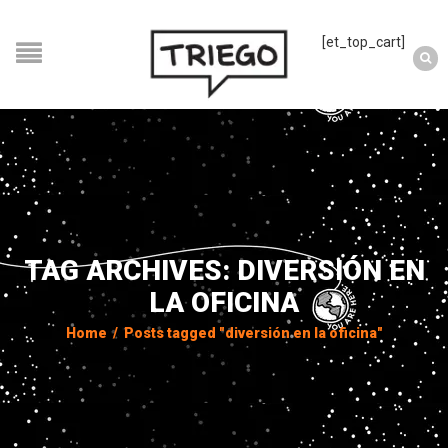
[et_top_cart]
TAG ARCHIVES: DIVERSIÓN EN
LA OFICINA
Home
/
Posts tagged "diversión en la oficina"