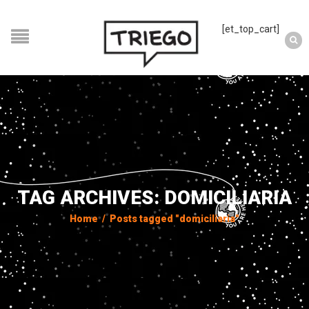
[et_top_cart]
TAG ARCHIVES: DOMICILIARIA
Home
/
Posts tagged "domiciliaria"