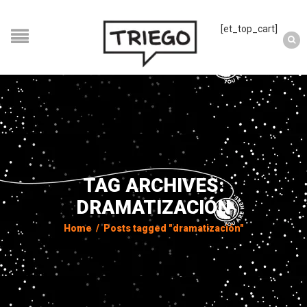
[et_top_cart]
TAG ARCHIVES:
DRAMATIZACIÓN
Home
/
Posts tagged "dramatización"