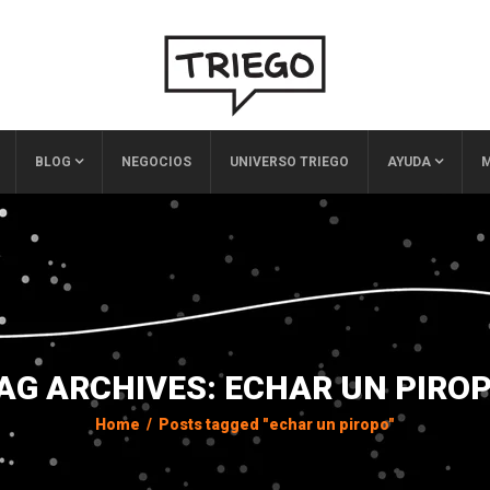
BLOG
NEGOCIOS
UNIVERSO TRIEGO
AYUDA
M
AG ARCHIVES: ECHAR UN PIRO
Home
/
Posts tagged "echar un piropo"