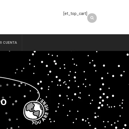
[et_top_cart]
I CUENTA
PO