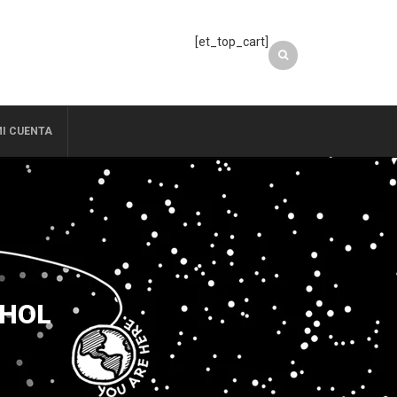
[et_top_cart]
I CUENTA
OHOL