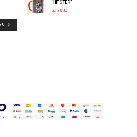
"HIPSTER"
$
35.000
ÁS