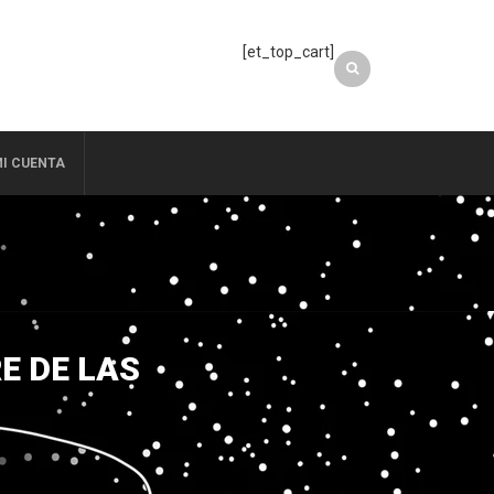
[et_top_cart]
I CUENTA
E DE LAS