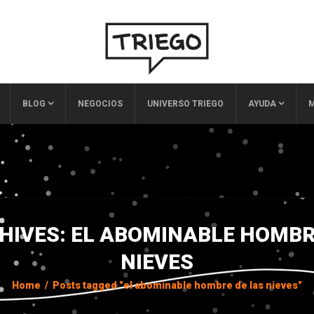
BLOG
NEGOCIOS
UNIVERSO TRIEGO
AYUDA
M
HIVES: EL ABOMINABLE HOMBR
NIEVES
Home
/
Posts tagged "el abominable hombre de las nieves"