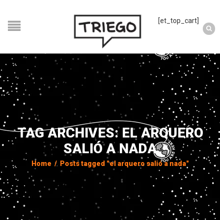
[et_top_cart]
TAG ARCHIVES: EL ARQUERO
SALIÓ A NADA
Home
/
Posts tagged "el arquero salió a nada"