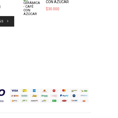
CON AZÚCAR
l
$
30.000
ÁS