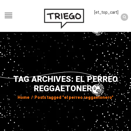
[et_top_cart]
TAG ARCHIVES: EL PERREO
REGGAETONERO
Home
/
Posts tagged "el perreo reggaetonero"