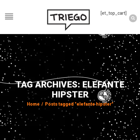
[et_top_cart]
TAG ARCHIVES: ELEFANTE
HIPSTER
Home
/
Posts tagged "elefante hipster"