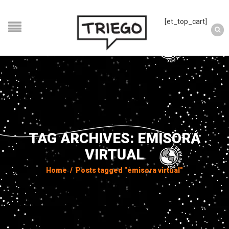
[et_top_cart]
TAG ARCHIVES: EMISORA
VIRTUAL
Home
/
Posts tagged "emisora virtual"